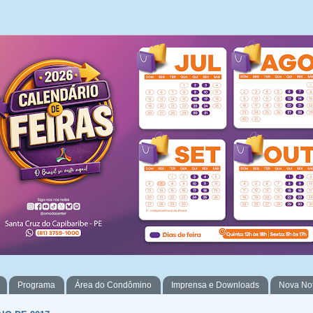
Programa
Área do Condômino
Imprensa e Downloads
Nova No