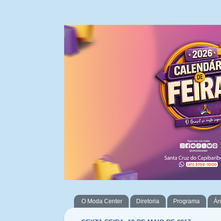
O Moda Center
Diretoria
Programa
Ár