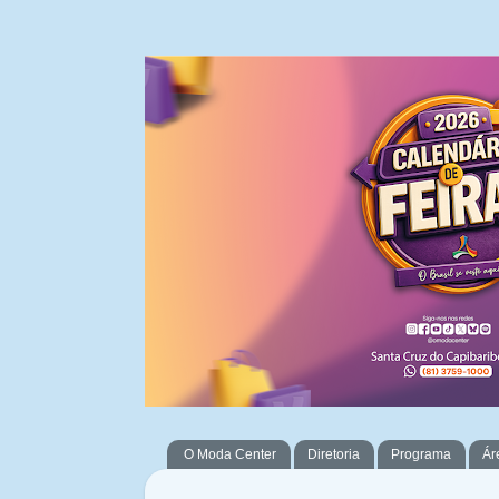
O Moda Center
Diretoria
Programa
Ár