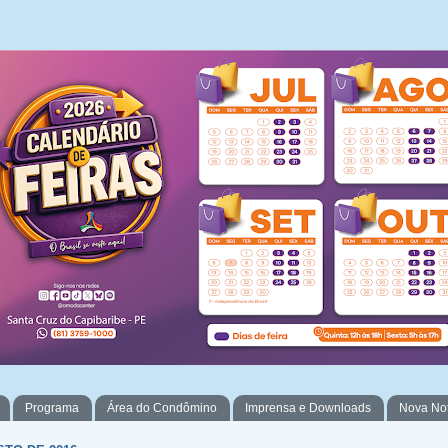
Programa
Área do Condômino
Imprensa e Downloads
Nova No