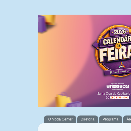
O Moda Center
Diretoria
Programa
Ár