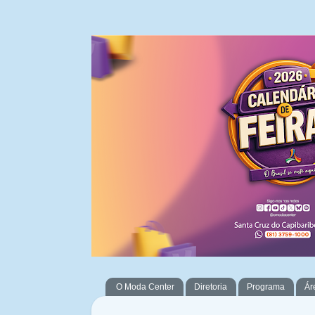
O Moda Center
Diretoria
Programa
Ár