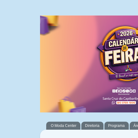
O Moda Center
Diretoria
Programa
Ár