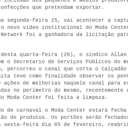
e inclusão dos pequenos e médios produtor
confecções que pretendam exportar.
ma segunda-feira 25, vai acontecer a capt
 o novo vídeo institucional do Moda Cente
 Network foi a ganhadora da licitação par
 desta quarta-feira (20), o síndico Allan
om o Secretario de Serviços Públicos do m
o, percorreu o canal que corta o Calçadão
sita teve como finalidade observar os pon
e ações de melhorias naquele canal para e
adas no perímetro do mesmo, recentemente 
do Moda Center foi feita a limpeza.
do de carnaval o Moda Center estará fecha
ção de produtos. Os portões serão fechado
a sexta-feira dia 05 de fevereiro, reabri