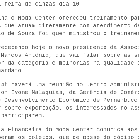
a-feira de cinzas dia 10.
ana o Moda Center ofereceu treinamento pa
s que atuam diretamente com atendimento d
ão de Souza foi quem ministrou o treiname
recebendo hoje o novo presidente da Assoc
 Marcos Antônio, que vai falar sobre as s
or da categoria e melhorias na qualidade 
mandato.
14h haverá uma reunião no Centro Administ
com Ivone Malaquias, da Gerência de Comér
e Desenvolvimento Econômico de Pernambuco
r sobre exportação, os interessados no as
 participarem.
ia Financeira do Moda Center comunica aos
beram os boletos, que de posse do código 