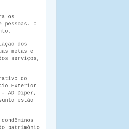
ra os
e pessoas. O
nto.
iação dos
uas metas e
dos serviços,
rativo do
cio Exterior
 – AD Diper,
sunto estão
 condôminos
do patrimônio