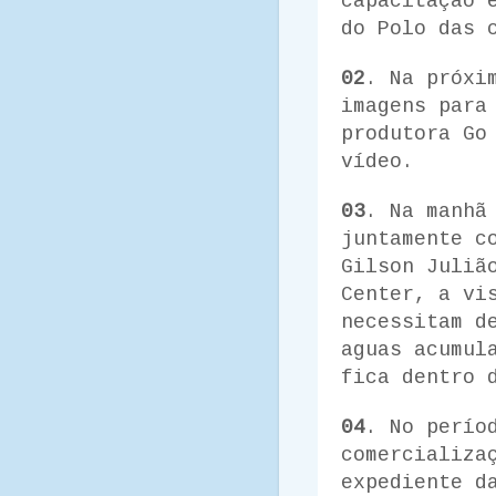
capacitação 
do Polo das 
02
. Na próxi
imagens para
produtora Go
vídeo.
03
. Na manhã
juntamente c
Gilson Juliã
Center, a vi
necessitam d
aguas acumul
fica dentro 
04
. No perío
comercializa
expediente d