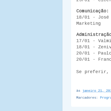
23/01 - Cíce
Comunicação:
18/01 -
José
Marketing
Administraçã
17/01 - Valm
18/01 - Zeni
20/01 - Paul
20/01 - Fran
Se preferir,
às
janeiro 21, 20
Marcadores:
Progr