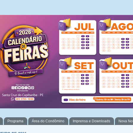
Programa
Área do Condômino
Imprensa e Downloads
Nova No