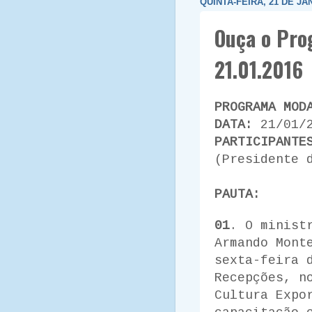
QUINTA-FEIRA, 21 DE JA
Ouça o Pro
21.01.2016
PROGRAMA MOD
DATA:
21/01/
PARTICIPANTE
(Presidente 
PAUTA:
01
. O minist
Armando Mont
sexta-feira 
Recepções, n
Cultura Expo