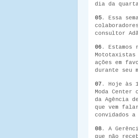
dia da quart
05
. Essa sem
colaboradore
consultor Ad
06
. Estamos 
Mototaxistas
ações em fav
durante seu 
07
. Hoje às 
Moda Center 
da Agência d
que vem fala
convidados a
08
. A Gerênc
que não rece