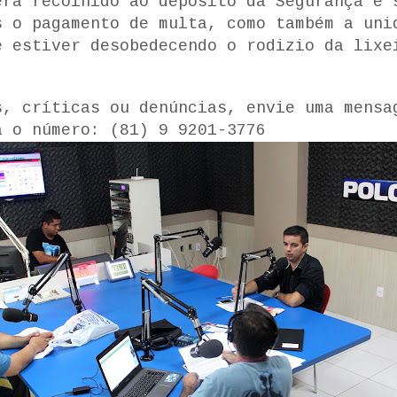
erá recolhido ao deposito da Segurança e 
s o pagamento de multa, como também a uni
e estiver desobedecendo o rodizio da lixe
s, críticas ou denúncias, envie uma mensa
a o número: (81)
9 9201-3776