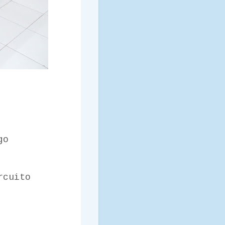
go
rcuito