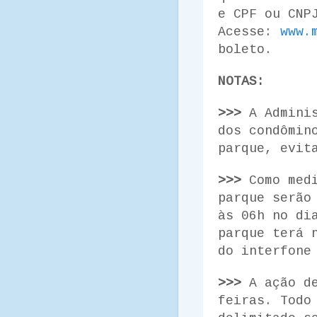
e CPF ou CNP
Acesse:
www.
boleto.
NOTAS:
>>>
A Adminis
dos condômin
parque, evit
>>>
Como medi
parque serão
às 06h no di
parque terá 
do interfone
>>>
A ação d
feiras. Todo