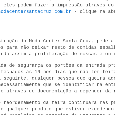
J eles podem fazer a impressão através do
modacentersantacruz.com.br
- clique na ab
tração do Moda Center Santa Cruz, pede a
os para não deixar resto de comidas espal
ando assim a proliferação de moscas e out
da de segurança os portões da entrada pr
 fechados às 19 nos dias que não tem feir
a seguinte, qualquer pessoa que queira ad
necessariamente que se identificar na ent
 e através de documentação a depender da 
e reordenamento da feira continuará nas p
 e qualquer produto que estiver excedendo