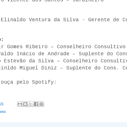
ro Vicente dos Santos – Jardineiro
 Elinaldo Ventura da Silva - Gerente de C
o:
ir Gomes Ribeiro – Conselheiro Consultivo
valdo Inácio de Andrade – Suplente do Con
o Estevão da Silva – Conselheiro Consulti
cinldo Miguel Diniz – Suplente do Cons. C
 ouça pelo Spotify:
16
ama