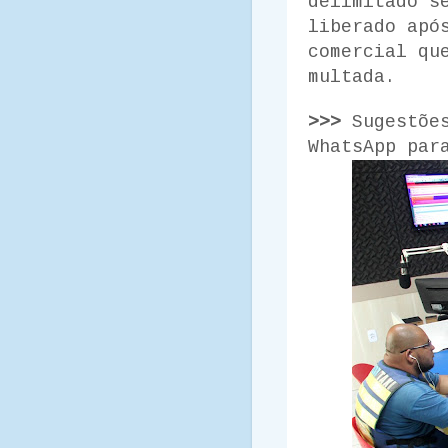
delimitado s
liberado apó
comercial qu
multada.
>>>
Sugestõe
WhatsApp par