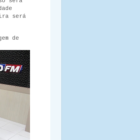
só será
dade
ira será
gem de