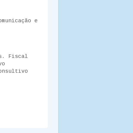
omunicação e
s. Fiscal
vo
onsultivo