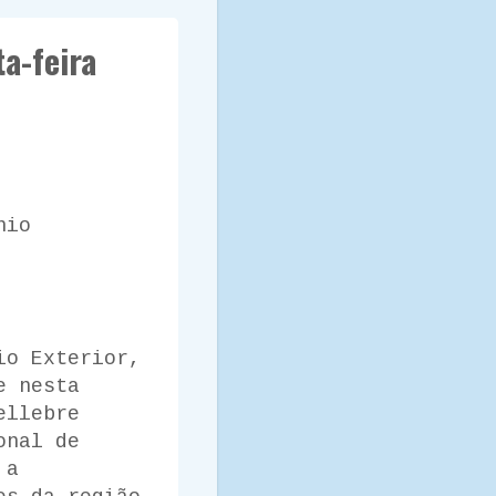
a-feira
nio
io Exterior,
e nesta
ellebre
onal de
 a