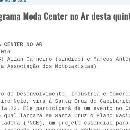
NEIRO DE 2016
grama Moda Center no Ar desta quint
A CENTER NO AR
2016
S:
Allan Carneiro (síndico) e Marcos Antô
da Associação dos Mototaxistas).
ro do Desenvolvimento, Indústria e Comérc
eiro Neto, virá à Santa Cruz do Capibarib
dia 22. Ele participará de um evento no C
o qual lançará em Santa Cruz o Plano Naci
rtadora (PNCE), um projeto essencial para