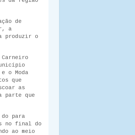
es da região
ação de
r, a
a produzir o
 Carneiro
unicípio
 e o Moda
tos que
scoar as
a parte que
 do para
s no final do
ndo ao meio