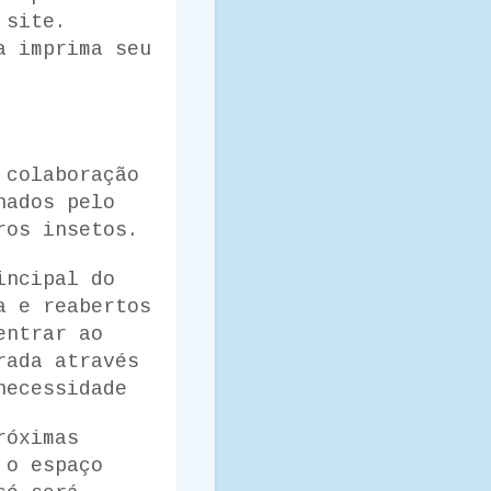
 site.
a imprima seu
 colaboração
hados pelo
ros insetos.
incipal do
a e reabertos
entrar ao
rada através
necessidade
róximas
 o espaço