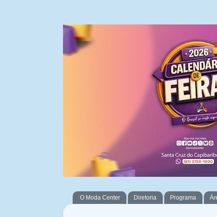
O Moda Center
Diretoria
Programa
Ár