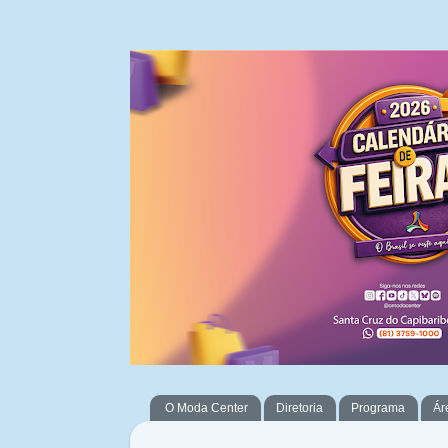
O Moda Center
Diretoria
Programa
Ár