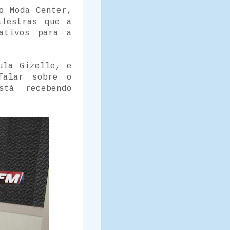
o Moda Center,
alestras que a
ativos para a
ula Gizelle, e
falar sobre o
tá recebendo