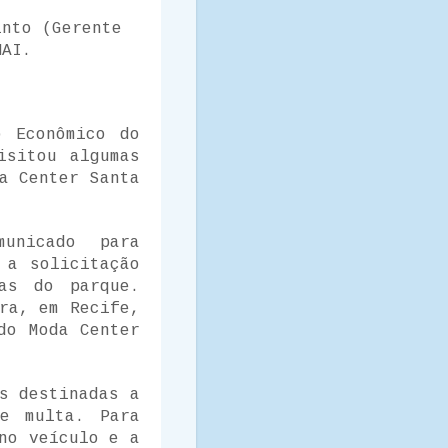
nto (Gerente
NAI.
o Econômico do
isitou algumas
a Center Santa
unicado para
 a solicitação
as do parque.
ra, em Recife,
do Moda Center
s destinadas a
 e multa. Para
no veículo e a