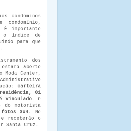
aos condôminos
e condomínio,
. É importante
r o índice de
uindo para que
r.
stramento dos
 estará aberto
o Moda Center,
Administrativo
tação:
carteira
residência, 01
é vinculado
. O
o do motorista
 fotos 3x4
. No
 e receberão o
er Santa Cruz.