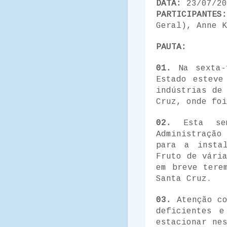
DATA:
23/07/20
PARTICIPANTES:
Geral), Anne K
PAUTA:
01.
Na sexta-f
Estado esteve
indústrias de
Cruz, onde foi
02.
Esta sem
Administração
para a insta
Fruto de vári
em breve tere
Santa Cruz.
03.
Atenção c
deficientes e
estacionar ne