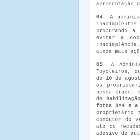
apresentação d
04.
A adminis
inadimplente
procurando a 
evitar a cob
inadimplência
ainda mais açõ
05.
A Admini
Toyoteiros, q
de 10 de agos
os proprietár
nesse prazo, 
de habilitaçã
fotos 3×4 e a
proprietário 
condutor do 
ato do recada
adesivo de aut