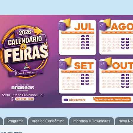
Programa
Área do Condômino
Imprensa e Downloads
Nova No