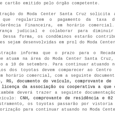
e cartão emitido pelo órgão competente.
tração do Moda Center Santa Cruz solicita 
s que regularizem o pagamento da taxa d
Gerência Financeira, em horário comercial
rança judicial e colaborar para diminui
. Dessa forma, os condôminos estarão contrib
es sejam desenvolvidas em prol do Moda Cente
stração informa que o prazo para o Recada
ue atuam na área do Moda Center Santa Cruz,
to a 10 de setembro. Para continuar atuando n
ios dos toyotas devem comparecer ao Centro 
em horário comercial, com a seguinte documen
o, RG, documento do veículo, comprovante de 
 licença da associação ou cooperativa a que 
também deverá trazer a seguinte documentaçã
veículo:
CNH, comprovante de residência e 02
stramento, os toyotas passarão por vistoria
orização para continuar atuando no Moda Cent