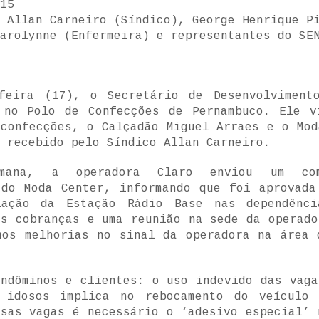
15
Allan Carneiro (Síndico), George Henrique Pi
arolynne (Enfermeira) e representantes do SE
eira (17), o Secretário de Desenvolviment
 no Polo de Confecções de Pernambuco. Ele v
 confecções, o Calçadão Miguel Arraes e o Mod
 recebido pelo Síndico Allan Carneiro.
ana, a operadora Claro enviou um com
 do Moda Center, informando que foi aprovada
lação da Estação Rádio Base nas dependênci
as cobranças e uma reunião na sede da operado
mos melhorias no sinal da operadora na área 
ondôminos e clientes: o uso indevido das vaga
 idosos implica no rebocamento do veículo
ssas vagas é necessário o ‘adesivo especial’ 