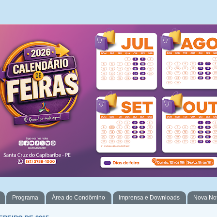
Programa
Área do Condômino
Imprensa e Downloads
Nova No