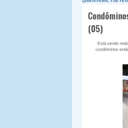
QUINTA-FEIRA, 5 DE FEV
Condôminos
(05)
Está sendo reali
condôminos estão