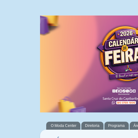
O Moda Center
Diretoria
Programa
Ár