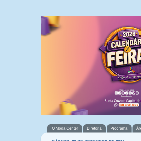
O Moda Center
Diretoria
Programa
Ár