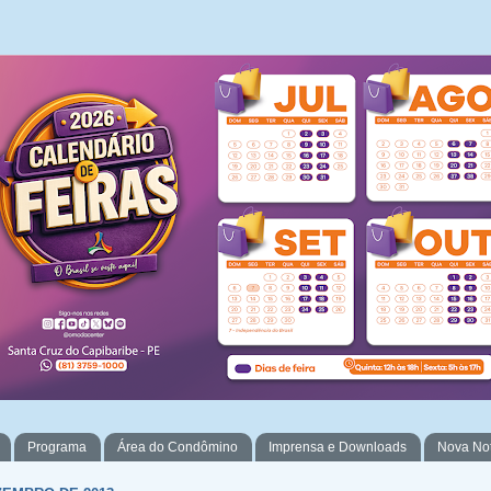
Programa
Área do Condômino
Imprensa e Downloads
Nova No