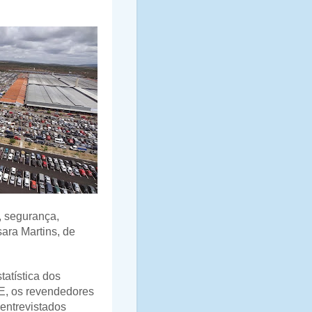
, segurança,
sara Martins, de
atística dos
PE, os revendedores
entrevistados