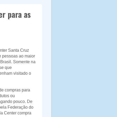
r para as
nter Santa Cruz
e pessoas ao maior
 Brasil. Somente na
-se que
enham visitado o
de compras para
dutos ou
pagando pouco. De
pela Federação do
da Center compra