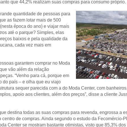
uanto que 44,2% realizam suas compras para consumo próprio.
 grande quantidade de pessoas para
ue as fazem lotar mais de 500
(nesta época do ano) e viajar mais
tros até o parque? Simples, elas
preços baixos e pela qualidade da
ucana, cada vez mais em
 pessoas garantem comprar no Moda
 que vão além da relação
s peças. “Venho para cá, porque em
 do país – e olha que eu viajo
estrutura sequer parecida com a do Moda Center, com banheiros
los, apoio aos clientes, além dos preços”, disse a cliente Jus
que destina todas as suas compras para revenda, engrossa a est
 do centro de compras. Ainda segundo o estudo da Fecomércio-
a Center se mostram bastante otimistas, visto que 85,3% dos 