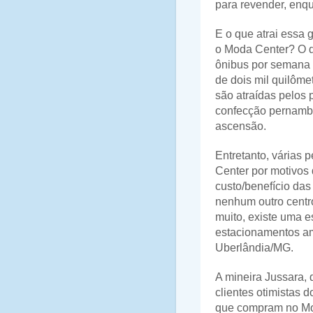
para revender, enq
E o que atrai essa
o Moda Center? O q
ônibus por semana 
de dois mil quilôme
são atraídas pelos 
confecção pernamb
ascensão.
Entretanto, várias
Center por motivos
custo/benefício da
nenhum outro centro
muito, existe uma 
estacionamentos amp
Uberlândia/MG.
A mineira Jussara, 
clientes otimistas
que compram no Mod