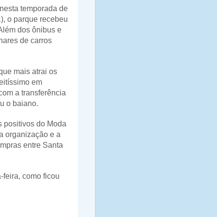
 nesta temporada de
1), o parque recebeu
Além dos ônibus e
hares de carros
que mais atrai os
feitíssimo em
com a transferência
ou o baiano.
os positivos do Moda
a organização e a
ompras entre Santa
-feira, como ficou