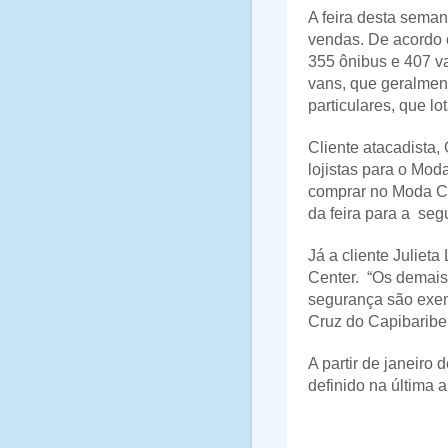
A feira desta sema
vendas. De acordo c
355 ônibus e 407 v
vans, que geralment
particulares, que l
Cliente atacadista,
lojistas para o Mod
comprar no Moda Ce
da feira para a
segu
Já a cliente Juliet
Center.
“Os demais
segurança são exemp
Cruz do Capibaribe
A partir de janeiro
definido na última 