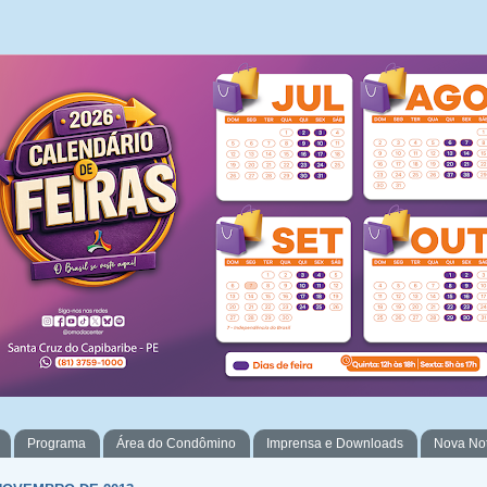
Programa
Área do Condômino
Imprensa e Downloads
Nova No