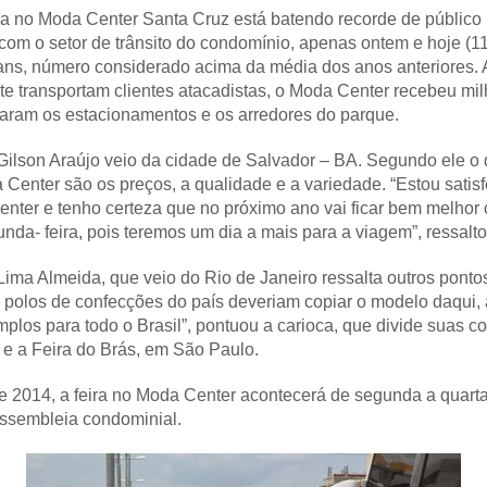
na no Moda Center Santa Cruz está batendo recorde de público
om o setor de trânsito do condomínio, apenas ontem e hoje (1
ans, número considerado acima da média dos anos anteriores. 
e transportam clientes atacadistas, o Moda Center recebeu mil
otaram os estacionamentos e os arredores do parque.
 Gilson Araújo veio da cidade de Salvador – BA. Segundo ele o 
a Center são os preços, a qualidade e a variedade. “Estou satis
nter e tenho certeza que no próximo ano vai ficar bem melhor 
nda- feira, pois teremos um dia a mais para a viagem”, ressalt
a Lima Almeida, que veio do Rio de Janeiro ressalta outros pont
 polos de confecções do país deveriam copiar o modelo daqui, 
los para todo o Brasil”, pontuou a carioca, que divide suas c
 e a Feira do Brás, em São Paulo.
 de 2014, a feira no Moda Center acontecerá de segunda a quarta
assembleia condominial.