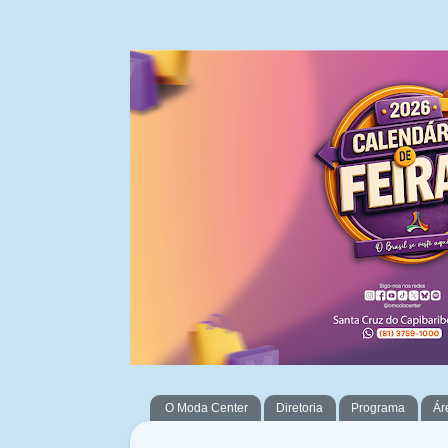
O Moda Center
Diretoria
Programa
Ár