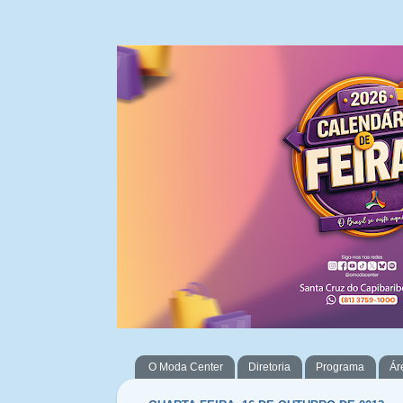
O Moda Center
Diretoria
Programa
Ár