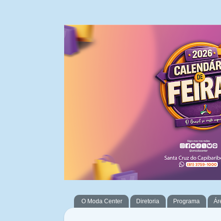
O Moda Center
Diretoria
Programa
Ár