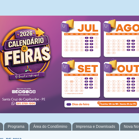
Programa
Área do Condômino
Imprensa e Downloads
Nova No