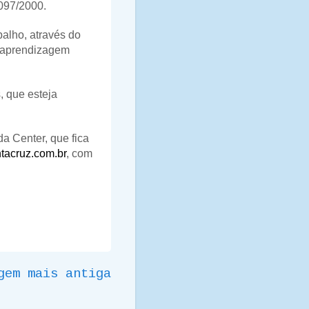
097/2000.
balho, através do
o aprendizagem
, que esteja
a Center, que fica
acruz.com.br
, com
gem mais antiga