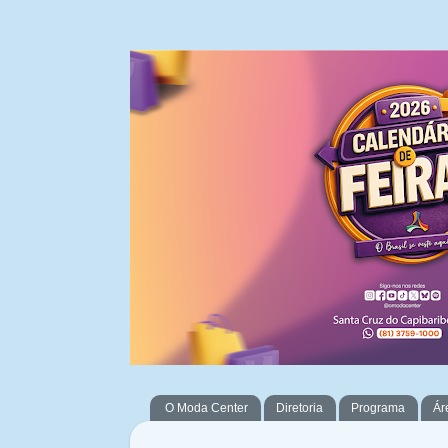
O Moda Center
Diretoria
Programa
Ár