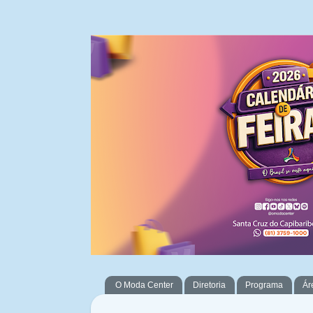
O Moda Center
Diretoria
Programa
Ár