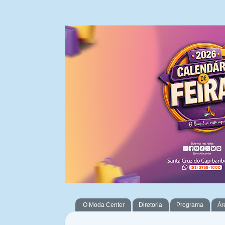
O Moda Center
Diretoria
Programa
Ár