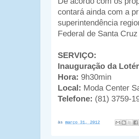
De acordo com os propr
contará ainda com a p
superintendência regi
Federal de Santa Cruz
SERVIÇO:
Inauguração da Loté
Hora:
9h30min
Local:
Moda Center San
Telefone:
(81) 3759-1
às
março 31, 2012