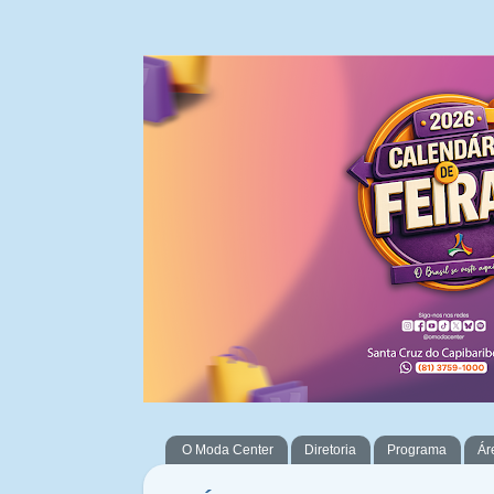
O Moda Center
Diretoria
Programa
Ár