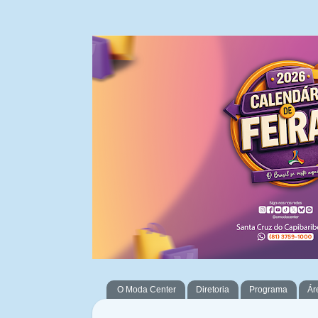
O Moda Center
Diretoria
Programa
Ár