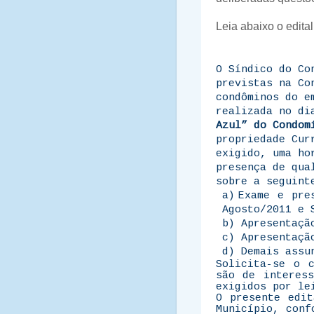
Leia abaixo o edital
O Síndico do Co
previstas na Co
condôminos do e
realizada no d
Azul” do Condom
propriedade Cur
exigido, uma ho
presença de qua
sobre a seguint
a)
Exame e pre
Agosto/2011 e 
b) Apresentaçã
c)
Apresentaçã
d)
Demais assu
Solicita-se o 
são de interess
exigidos por le
O presente edit
Município, conf