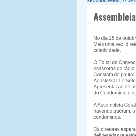
SEGUNDA-FEIRA, 17 DE 
Assembleia
No dia 28 de outub
Mais uma vez, diret
coletividade.
O Edital de Convoc
emissoras de rádio 
Constam da pauta: 
Agosto/2011 e Sete
Apresentação de pro
do Condomínio e d
A Assembleia Geral 
havendo quórum, o 
condôminos.
Os diretores espe
deliberadas questõ