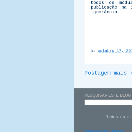
todos os módu
publicação na 
ignorância.
às
outubro 17, 20
Postagem mais 
PESQUISAR ESTE BLOG
Todos os d
Denunciar abuso