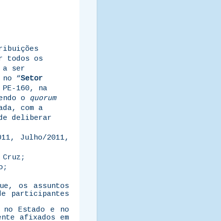
ribuições
r
todos os
 a ser
 no “
Setor
 PE-160, na
vendo o
quorum
ada, com a
de deliberar
011, Julho/2011,
 Cruz;
o;
ue, os assuntos
e participantes
 no Estado e no
ente afixados em