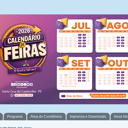
Programa
Área do Condômino
Imprensa e Downloads
Nova No