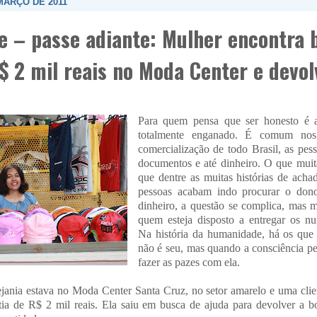
MARÇO DE 2011
e – passe adiante: Mulher encontra 
$ 2 mil reais no Moda Center e devol
Para quem pensa que ser honesto é a
totalmente enganado. É comum nos
comercialização de todo Brasil, as pes
documentos e até dinheiro. O que muit
que dentre as muitas histórias de acha
pessoas acabam indo procurar o don
dinheiro, a questão se complica, mas 
quem esteja disposto a entregar os nu
Na história da humanidade, há os que
não é seu, mas quando a consciência p
fazer as pazes com ela.
jania estava no Moda Center Santa Cruz, no setor amarelo e uma clie
ia de R$ 2 mil reais. Ela saiu em busca de ajuda para devolver a 